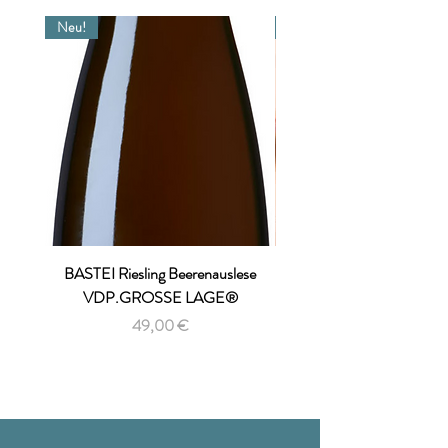
Neu!
Versand inklusive!
BASTEI Riesling Beerenauslese
VDP.GROSSE LAGE®
Preis
49,00 €