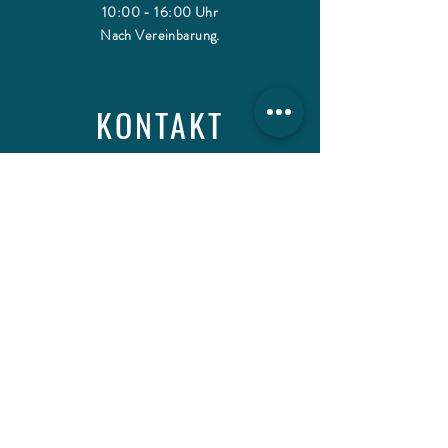
10:00 - 16:00 Uhr
Nach Vereinbarung.
KONTAKT
Weingut Dr. Crusius
Hauptstr. 2
55595 Traisen
+49 (0)671 33953
info@weingut-crusius.de
INFORMATIONEN
Versand & Zahlung