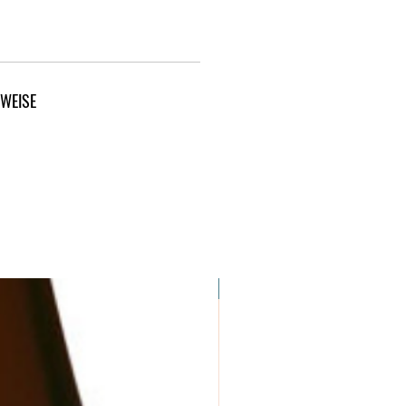
NWEISE
Versand inklusive!