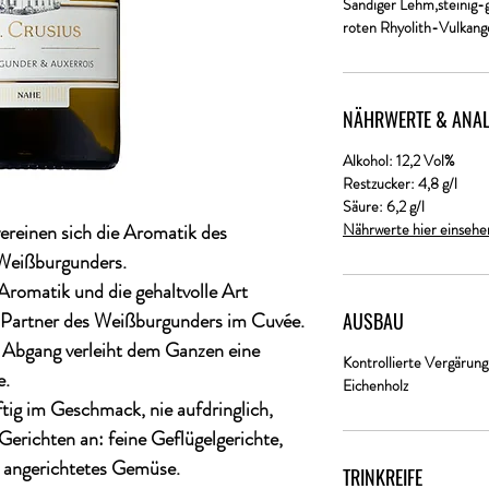
Sandiger Lehm,steinig-
roten Rhyolith-Vulkang
NÄHRWERTE & ANAL
Alkohol: 12,2 Vol%
Restzucker: 4,8 g/l
Säure: 6,2 g/l
vereinen sich die Aromatik des
Nährwerte hier einsehe
 Weißburgunders.
Aromatik und die gehaltvolle Art
 Partner des Weißburgunders im Cuvée.
AUSBAU
m Abgang verleiht dem Ganzen eine
Kontrollierte Vergärung
e.
Eichenholz
tig im Geschmack, nie aufdringlich,
 Gerichten an: feine Geflügelgerichte,
n angerichtetes Gemüse.
TRINKREIFE