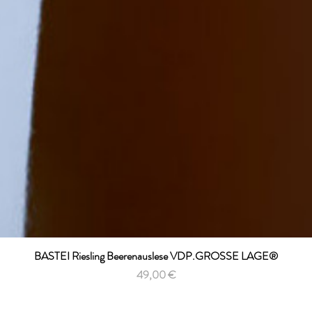
BASTEI Riesling Beerenauslese VDP.GROSSE LAGE®
Schnellansicht
Preis
49,00 €