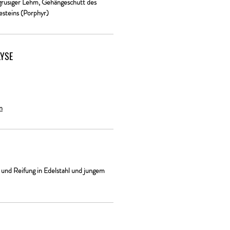
grusiger Lehm, Gehängeschutt des
esteins (Porphyr)
YSE
n
 und Reifung in Edelstahl und jungem