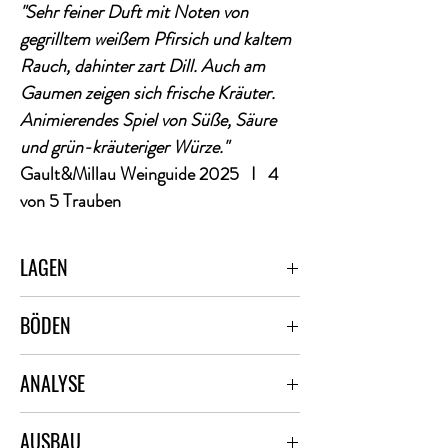
"Sehr feiner Duft mit Noten von
gegrilltem weißem Pfirsich und kaltem
Rauch, dahinter zart Dill. Auch am
Gaumen zeigen sich frische Kräuter.
Animierendes Spiel von Süße, Säure
und grün-kräuteriger Würze."
Gault&Millau Weinguide 2025 I
4
von 5 Trauben
LAGEN
SCHLOSSBÖCKELHEIMER KUPFERGRUBE
BÖDEN
(VDP.GROSSE LAGE®)
Gehängeschutt des schwarz-grauen Melaphyr-
ANALYSE
Vulkangesteins
Alkohol: 13,0 Vol%
AUSBAU
Restzucker: 3,3 g/l